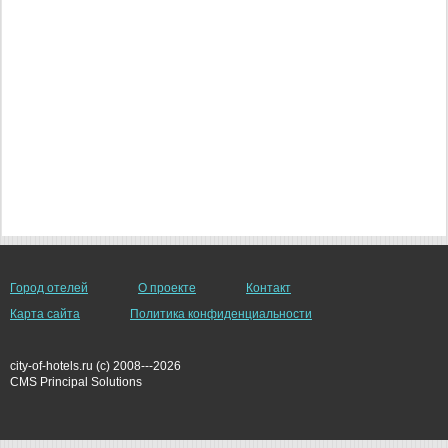
Город отелей
О проекте
Контакт
Карта сайта
Политика конфиденциальности
city-of-hotels.ru (c) 2008---2026
СMS Principal Solutions