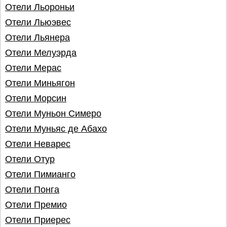
Отели Льороньи
Отели Льюэвес
Отели Льянера
Отели Мелуэрда
Отели Мерас
Отели Миньягон
Отели Морсин
Отели Муньон Симеро
Отели Муньяс де Абахо
Отели Неварес
Отели Отур
Отели Пимианго
Отели Понга
Отели Премио
Отели Приерес