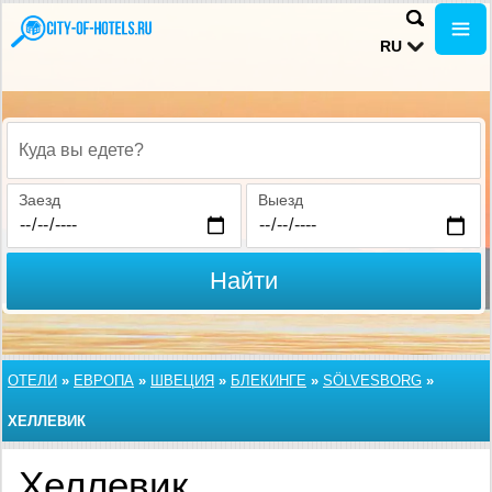
RU
Куда вы едете?
Заезд
Выезд
Найти
ОТЕЛИ
»
ЕВРОПА
»
ШВЕЦИЯ
»
БЛЕКИНГЕ
»
SÖLVESBORG
»
ХЕЛЛЕВИК
Хеллевик