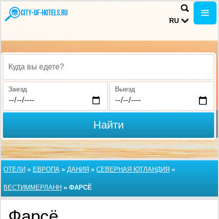
RU
Куда вы едете?
Заезд
Выезд
Найти
ОТЕЛИ
»
ЕВРОПА
»
ДАНИЯ
»
СЕВЕРНАЯ ЮТЛАНДИЯ
»
ВЕСТИММЕРЛАНН
»
ФАРСЁ
Фарсё