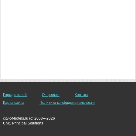
Город отелей
О проекте
Контакт
Карта сайта
Политика конфиденциальности
city-of-hotels.ru (c) 2008---2026
СMS Principal Solutions