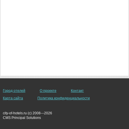
Город отелей
О проекте
Контакт
Карта сайта
Политика конфиденциальности
city-of-hotels.ru (c) 2008---2026
СMS Principal Solutions