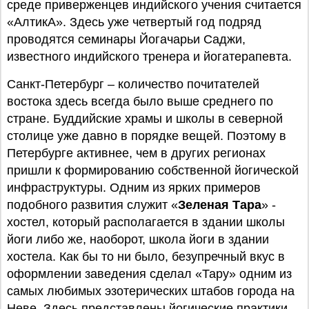
среде приверженцев индийского учения считается
«АлтикА». Здесь уже четвертый год подряд
проводятся семинары Йогачарьи Саджи,
известного индийского тренера и йогатерапевта.
Санкт-Петербург – количество почитателей
востока здесь всегда было выше среднего по
стране. Буддийские храмы и школы в северной
столице уже давно в порядке вещей. Поэтому в
Петербурге активнее, чем в других регионах
пришли к формированию собственной йогической
инфраструктуры. Одним из ярких примеров
подобного развития служит «
Зеленая Тара
» -
хостел, который располагается в здании школы
йоги либо же, наоборот, школа йоги в здании
хостела. Как бы то ни было, безупречный вкус в
оформлении заведения сделал «Тару» одним из
самых любимых эзотерических штабов города на
Неве. Здесь представлены йогические практики