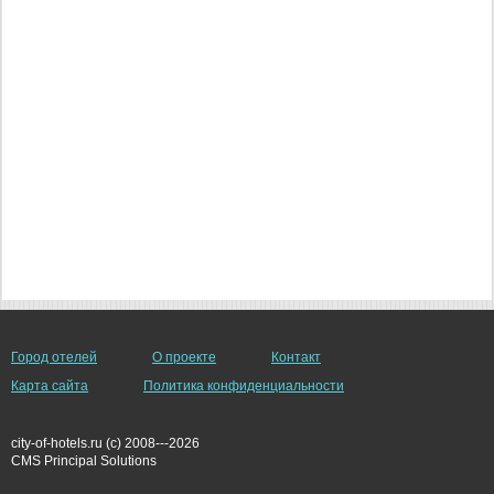
Город отелей
О проекте
Контакт
Карта сайта
Политика конфиденциальности
city-of-hotels.ru (c) 2008---2026
СMS Principal Solutions