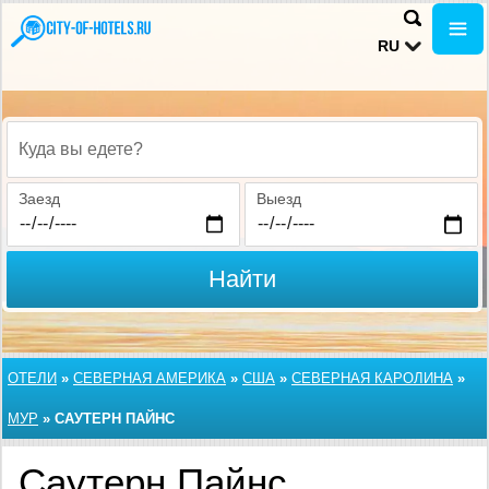
RU
Куда вы едете?
Заезд
Выезд
Найти
ОТЕЛИ
»
СЕВЕРНАЯ АМЕРИКА
»
США
»
СЕВЕРНАЯ КАРОЛИНА
»
МУР
»
САУТЕРН ПАЙНС
Саутерн Пайнс