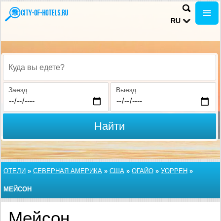
RU
Куда вы едете?
Заезд
Выезд
Найти
ОТЕЛИ
»
СЕВЕРНАЯ АМЕРИКА
»
США
»
ОГАЙО
»
УОРРЕН
»
МЕЙСОН
Мейсон