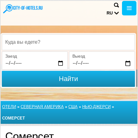
RU
Куда вы едете?
Заезд
Выезд
Найти
ОТЕЛИ
»
СЕВЕРНАЯ АМЕРИКА
»
США
»
НЬЮ-ДЖЕРСИ
»
СОМЕРСЕТ
Сомерсет