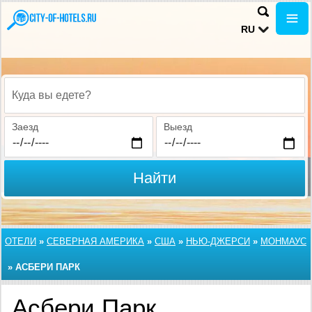
RU
Куда вы едете?
Заезд
Выезд
Найти
ОТЕЛИ
»
СЕВЕРНАЯ АМЕРИКА
»
США
»
НЬЮ-ДЖЕРСИ
»
МОНМАУС
»
АСБЕРИ ПАРК
Асбери Парк