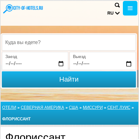
RU
Куда вы едете?
Заезд
Выезд
Найти
ОТЕЛИ
»
СЕВЕРНАЯ АМЕРИКА
»
США
»
МИССУРИ
»
СЕНТ ЛУИС
»
ФЛОРИССАНТ
Флориссант