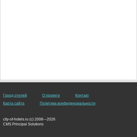
Город отелей
О проекте
Контакт
Карта сайта
Политика конфиденциальности
city-of-hotels.ru (c) 2008---2026
СMS Principal Solutions