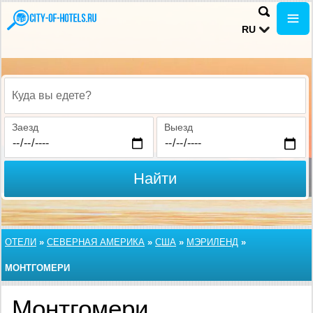
RU
Куда вы едете?
Заезд
Выезд
Найти
ОТЕЛИ
»
СЕВЕРНАЯ АМЕРИКА
»
США
»
МЭРИЛЕНД
»
МОНТГОМЕРИ
Монтгомери