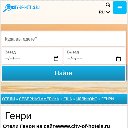
RU
Куда вы едете?
Заезд
Выезд
Найти
ОТЕЛИ
»
СЕВЕРНАЯ АМЕРИКА
»
США
»
ИЛЛИНОЙС
»
ГЕНРИ
Генри
Отели Генри на сайтеwww.city-of-hotels.ru