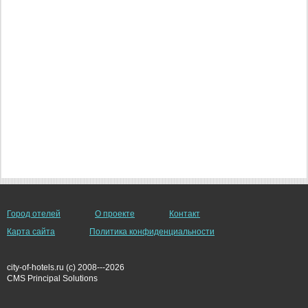
Город отелей
О проекте
Контакт
Карта сайта
Политика конфиденциальности
city-of-hotels.ru (c) 2008---2026
СMS Principal Solutions