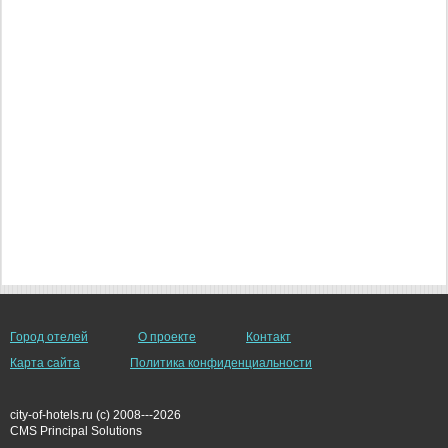
Город отелей
О проекте
Контакт
Карта сайта
Политика конфиденциальности
city-of-hotels.ru (c) 2008---2026
СMS Principal Solutions