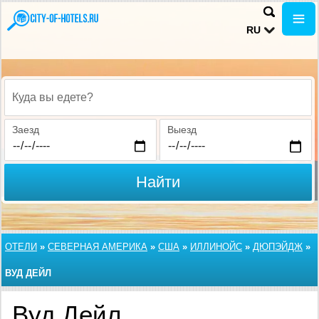
RU
Куда вы едете?
Заезд
Выезд
Найти
ОТЕЛИ
»
СЕВЕРНАЯ АМЕРИКА
»
США
»
ИЛЛИНОЙС
»
ДЮПЭЙДЖ
»
ВУД ДЕЙЛ
Вуд Дейл