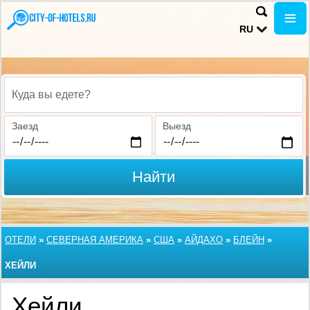
RU
Куда вы едете?
Заезд
Выезд
Найти
ОТЕЛИ
»
СЕВЕРНАЯ АМЕРИКА
»
США
»
АЙДАХО
»
БЛЕЙН
»
ХЕЙЛИ
Хейли