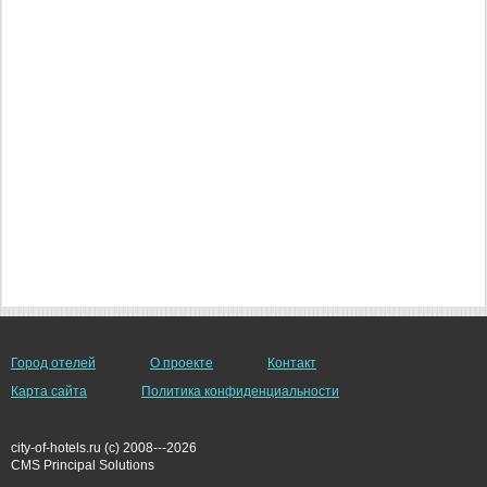
Город отелей
О проекте
Контакт
Карта сайта
Политика конфиденциальности
city-of-hotels.ru (c) 2008---2026
СMS Principal Solutions