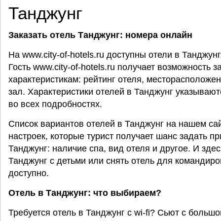
Танджунг
Заказать
отель Танджунг: номера онлайн
На www.city-of-hotels.ru доступны отели в Танджун
Гость www.city-of-hotels.ru получает возможность 
характеристикам: рейтинг отеля, месторасположен
зал. Характеристики отелей в Танджунг указываются
во всех подробностях.
Список вариантов отелей в Танджунг на нашем са
настроек, которые турист получает шанс задать п
Танджунг: наличие спа, вид отеля и другое. И зде
Танджунг с детьми или снять отель для командиро
доступно.
Отель в Танджунг: что выбираем?
Требуется отель в Танджунг с wi-fi? Сьют с боль