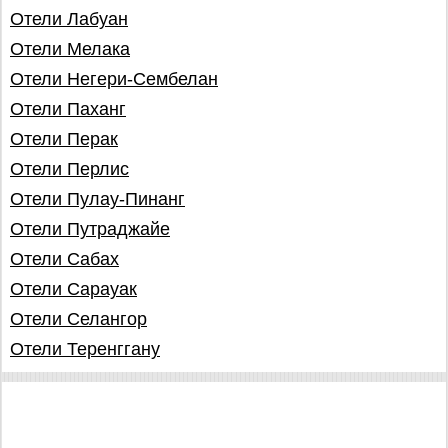
Отели Лабуан
Отели Мелака
Отели Негери-Сембелан
Отели Паханг
Отели Перак
Отели Перлис
Отели Пулау-Пинанг
Отели Путраджайе
Отели Сабах
Отели Сарауак
Отели Селангор
Отели Теренггану