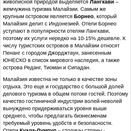
живописной природой выделяется
Лангкави
–
жемчужина туризма Малайзии. Самым же
крупным островом является
Борнео
, который
Малайзия делит с Индонезией. Отели Борнео
уступают в популярности отелям Лангкави,
поэтому их услуги нередко на 10-15% дешевле. К
числу туристских островов в Малайзии относят
Пенанг с городом Джорджтаун, занесенным
ЮНЕСКО в список мирового наследия, а также
острова Реданг, Тиоман и Сипадан.
Малайзия известна не только в качестве зоны
отдыха. Это еще и государство с большой долей
делового туризма в общем потоке гостей. Поэтому
качество гостиничной индустрии волей-неволей
вынуждено придерживаться уровня выше
среднего, чтобы предлагать бизнесменам
требуемый уровень удобств и безопасности.
Отели
Куала-Лумпур
– столицы страны -