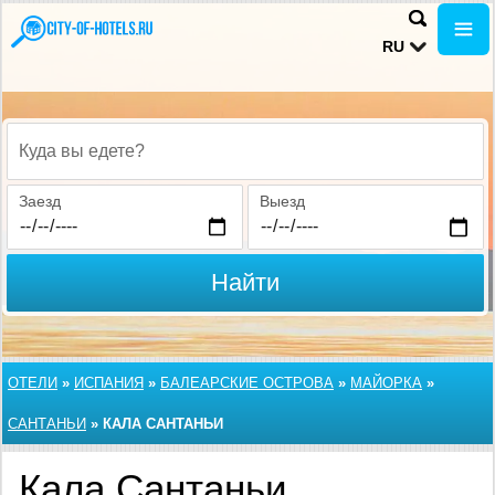
RU
Куда вы едете?
Заезд
Выезд
Найти
ОТЕЛИ
»
ИСПАНИЯ
»
БАЛЕАРСКИЕ ОСТРОВА
»
МАЙОРКА
»
САНТАНЬИ
»
КАЛА САНТАНЬИ
Кала Сантаньи