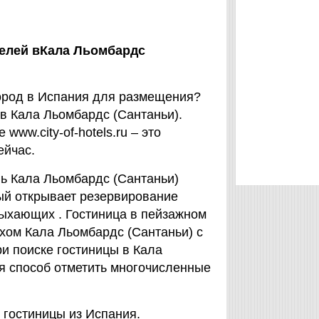
телей вКала Льомбардс
ород в Испания для размещения?
 в Кала Льомбардс (Сантаньи).
ww.city-of-hotels.ru – это
ейчас.
ль Кала Льомбардс (Сантаньи)
орый открывает резервирование
ыхающих . Гостиница в пейзажном
ихом Кала Льомбардс (Сантаньи) с
и поиске гостиницы в Кала
я способ отметить многочисленные
гостиницы из Испания.