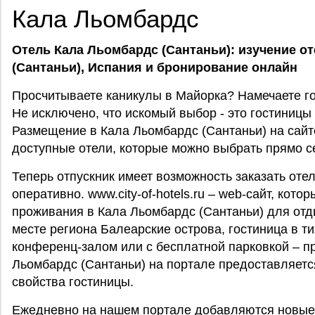
Кала Льомбардс
Отель Кала Льомбардс (Сантаньи): изучение о
(Сантаньи),
Испания
и бронирование онлайн
Просчитываете каникулы в Майорка? Намечаете г
Не исключено, что искомый выбор - это гостиницы
Размещение в Кала Льомбардс (Сантаньи) на сайте w
доступные отели, которые можно выбрать прямо с
Теперь отпускник имеет возможность заказать оте
оперативно. www.city-of-hotels.ru – web-сайт, кот
проживания в Кала Льомбардс (Сантаньи) для отд
месте региона Балеарские острова, гостиница в т
конференц-залом или с бесплатной парковкой – пр
Льомбардс (Сантаньи) на портале предоставляетс
свойства гостиницы.
Ежедневно на нашем портале добавляются новые 