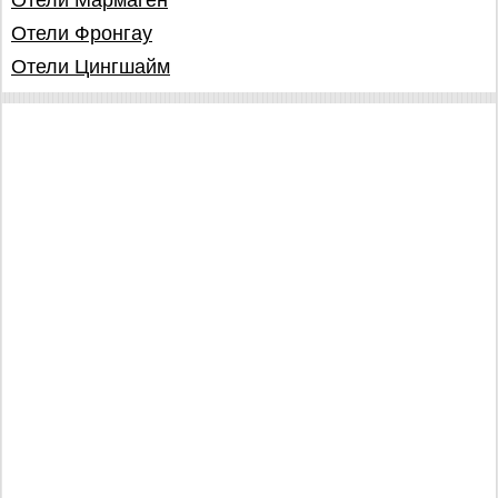
Отели Мармаген
Отели Фронгау
Отели Цингшайм