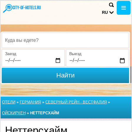
RU
Куда вы едете?
Заезд
Выезд
Найти
ОТЕЛИ
»
ГЕРМАНИЯ
»
СЕВЕРНЫЙ РЕЙН - ВЕСТФАЛИЯ
»
ОЙСКИРХЕН
»
НЕТТЕРСХАЙМ
Неттерсхайм