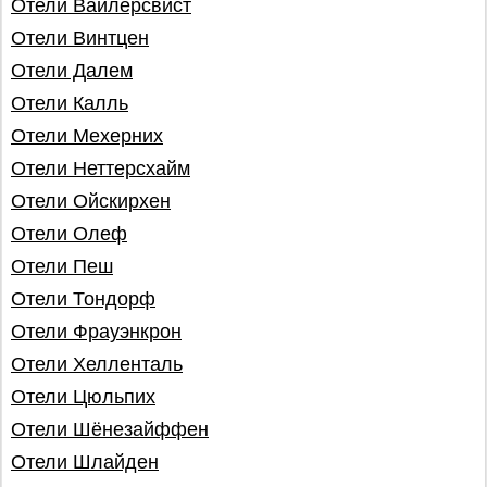
Отели Вайлерсвист
Отели Винтцен
Отели Далем
Отели Калль
Отели Мехерних
Отели Неттерсхайм
Отели Ойскирхен
Отели Олеф
Отели Пеш
Отели Тондорф
Отели Фрауэнкрон
Отели Хелленталь
Отели Цюльпих
Отели Шёнезайффен
Отели Шлайден