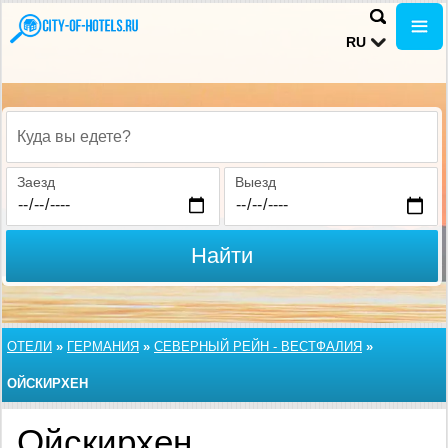
RU
Куда вы едете?
Заезд
Выезд
Найти
ОТЕЛИ
»
ГЕРМАНИЯ
»
СЕВЕРНЫЙ РЕЙН - ВЕСТФАЛИЯ
»
ОЙСКИРХЕН
Ойскирхен