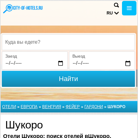
RU
Куда вы едете?
Заезд
Выезд
Найти
ОТЕЛИ
»
ЕВРОПА
»
ВЕНГРИЯ
»
ФЕЙЕР
»
ГАРДОНИ
»
ШУКОРО
Шукоро
Отели Шукоро: поиск отелей вШукоро,