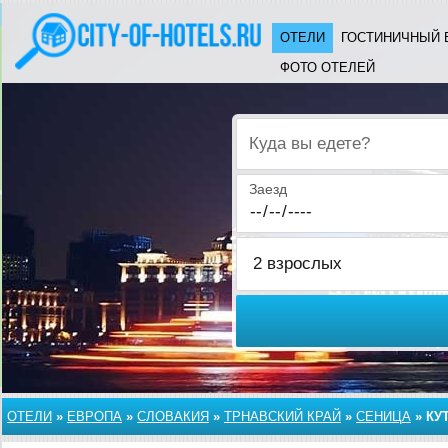
ОТЕЛИ
ГОСТИНИЧНЫЙ 
ФОТО ОТЕЛЕЙ
Куда вы едете?
Заезд
ОТЕЛИ
»
ЕВРОПА
»
СЛОВАКИЯ
»
ТРНАВСКИЙ КРАЙ
»
СЕНИЦА
»
КУ