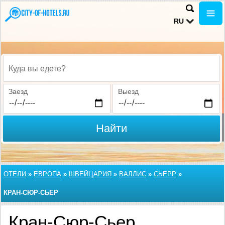
RU
Куда вы едете?
Заезд
Выезд
Найти
ОТЕЛИ
»
ЕВРОПА
»
ШВЕЙЦАРИЯ
»
ВАЛЛИС
»
СЬЕРР
»
КРАН-СЮР-СЬЕР
Кран-Сюр-Сьер