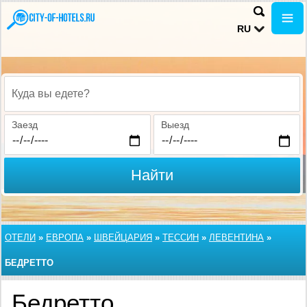
RU
Куда вы едете?
Заезд
Выезд
Найти
ОТЕЛИ
»
ЕВРОПА
»
ШВЕЙЦАРИЯ
»
ТЕССИН
»
ЛЕВЕНТИНА
»
БЕДРЕТТО
Бедретто