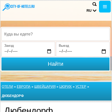
RU
Куда вы едете?
Заезд
Выезд
Найти
ОТЕЛИ
»
ЕВРОПА
»
ШВЕЙЦАРИЯ
»
ЦЮРИХ
»
УСТЕР
»
ДЮБЕНДОРФ
Дюбендорф