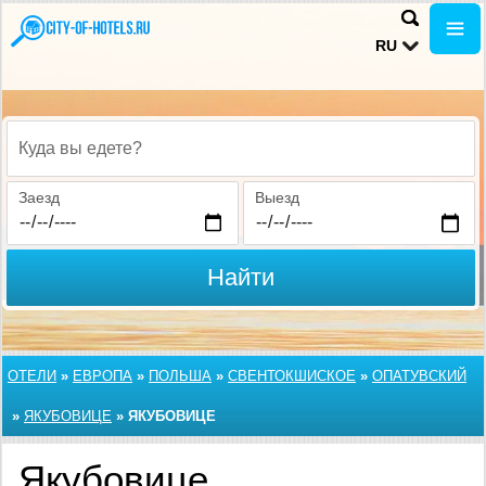
RU
Куда вы едете?
Заезд
Выезд
Найти
ОТЕЛИ
»
ЕВРОПА
»
ПОЛЬША
»
СВЕНТОКШИСКОЕ
»
ОПАТУВСКИЙ
»
ЯКУБОВИЦЕ
»
ЯКУБОВИЦЕ
Якубовице