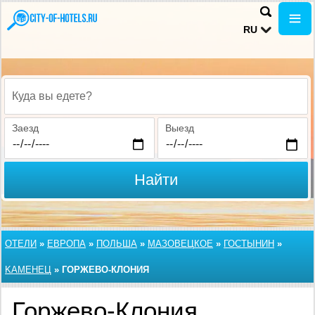
RU
Куда вы едете?
Заезд
Выезд
Найти
ОТЕЛИ
»
ЕВРОПА
»
ПОЛЬША
»
МАЗОВЕЦКОЕ
»
ГОСТЫНИН
»
KAМЕНЕЦ
»
ГОРЖЕВО-КЛОНИЯ
Горжево-Клония