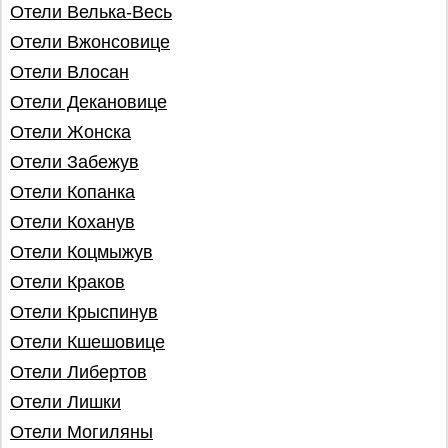
Отели Велька-Весь
Отели Вжонсовице
Отели Влосан
Отели Декановице
Отели Жонска
Отели Забежув
Отели Копанка
Отели Коханув
Отели Коцмыжув
Отели Краков
Отели Крыспинув
Отели Кшешовице
Отели Либертов
Отели Лишки
Отели Могиляны