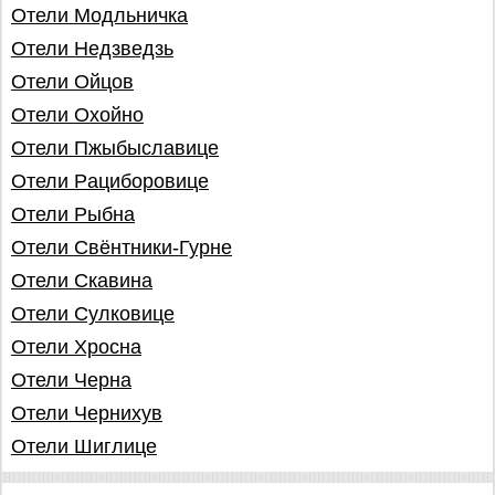
Отели Модльничка
Отели Недзведзь
Отели Ойцов
Отели Охойно
Отели Пжыбыславице
Отели Рaцибoровицe
Отели Рыбна
Отели Свёнтники-Гурне
Отели Скавина
Отели Сулковице
Отели Хросна
Отели Черна
Отели Чернихув
Отели Шиглице