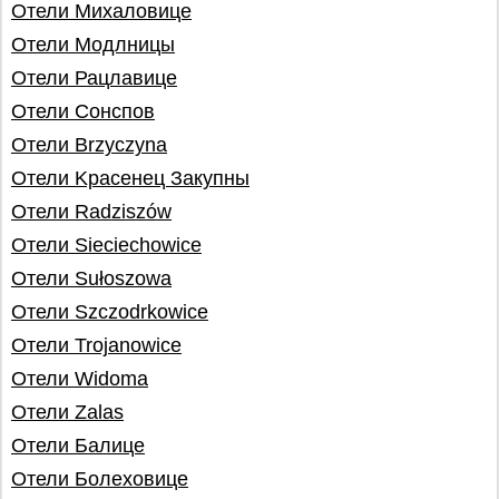
Отели Михаловице
Отели Модлницы
Отели Рацлавице
Отели Сонспов
Отели Brzyczyna
Отели Kрaсeнeц Закупны
Отели Radziszów
Отели Sieciechowice
Отели Sułoszowa
Отели Szczodrkowice
Отели Trojanowice
Отели Widoma
Отели Zalas
Отели Балице
Отели Болеховице