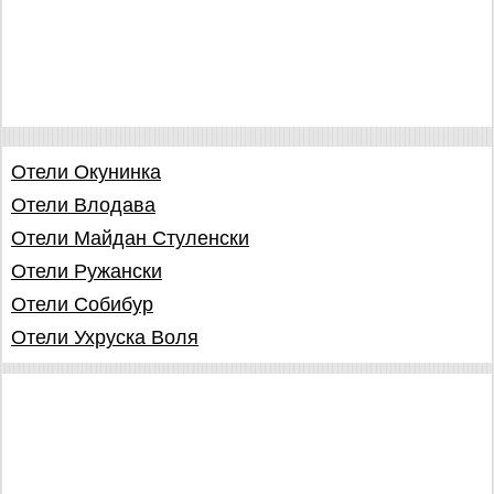
Отели Oкунинка
Отели Влодава
Отели Майдан Стуленски
Отели Ружански
Отели Собибур
Отели Ухруска Воля