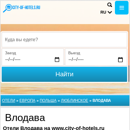
RU
Куда вы едете?
Заезд
Выезд
Найти
ОТЕЛИ
»
ЕВРОПА
»
ПОЛЬША
»
ЛЮБЛИНСКОЕ
»
ВЛОДАВА
Влодава
Отели Влодава на www.city-of-hotels.ru