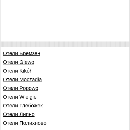
Отели Бремзен
Отели Glewo
Отели Kikół
Отели Moczadła
Отели Popowo
Отели Wielgie
Отели Глебожек
Отели Липно
Отели Полихново