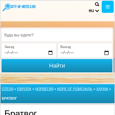
RU
Куда вы едете?
Заезд
Выезд
Найти
ОТЕЛИ
»
ЕВРОПА
»
НОРВЕГИЯ
»
ИОРЕ ОГ РОМСНАЛЬ
»
ХАРАМ
»
БРАТВОГ
Братвог