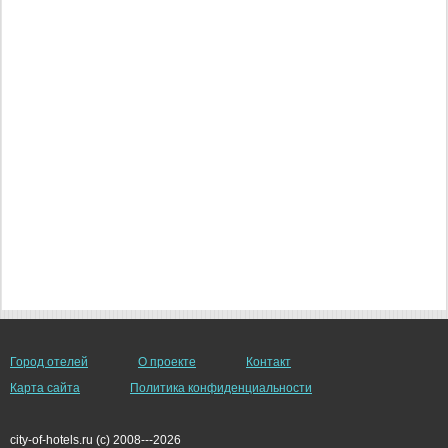
Город отелей
О проекте
Контакт
Карта сайта
Политика конфиденциальности
city-of-hotels.ru (c) 2008---2026