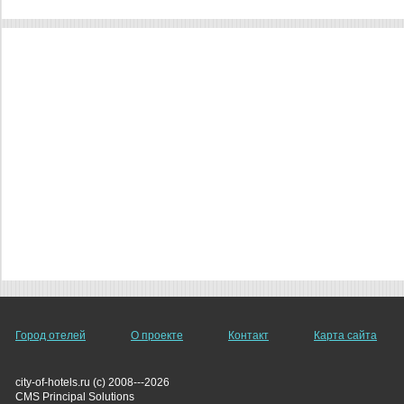
Город отелей
О проекте
Контакт
Карта сайта
city-of-hotels.ru (c) 2008---2026
СMS Principal Solutions