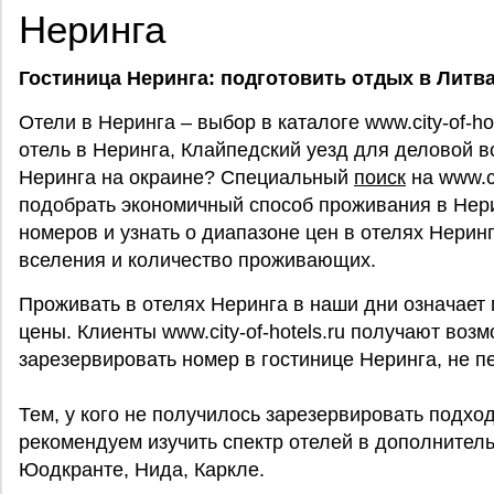
Неринга
Гостиница Неринга: подготовить отдых в Литв
Отели в Неринга – выбор в каталоге www.city-of-ho
отель в Неринга, Клайпедский уезд для деловой в
Неринга на окраине? Специальный
поиск
на www.ci
подобрать экономичный способ проживания в Нер
номеров и узнать о диапазоне цен в отелях Нерин
вселения и количество проживающих.
Проживать в отелях Неринга в наши дни означает
цены. Клиенты www.city-of-hotels.ru получают воз
зарезервировать номер в гостинице Неринга, не п
Тем, у кого не получилось зарезервировать подхо
рекомендуем изучить спектр отелей в дополнитель
Юодкранте, Нида, Каркле.