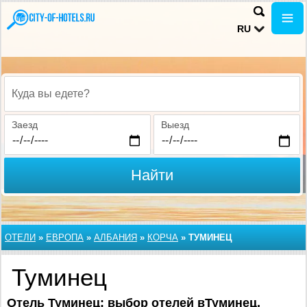
RU
Куда вы едете?
Заезд
Выезд
Найти
ОТЕЛИ
»
ЕВРОПА
»
АЛБАНИЯ
»
КОРЧА
»
ТУМИНЕЦ
Туминец
Отель Туминец: выбор отелей вТуминец,