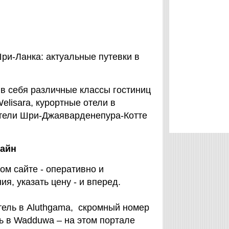
ри-Ланка: актуальные путевки в
в себя различные классы гостиниц
elisara, курортные отели в
отели Шри-Джаяварденепура-Котте
лайн
ом сайте - оперативно и
я, указать цену - и вперед.
тель в Aluthgama, скромный номер
ль в Wadduwa – на этом портале