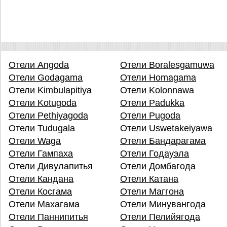
Отели Angoda
Отели Boralesgamuwa
Отели Godagama
Отели Homagama
Отели Kimbulapitiya
Отели Kolonnawa
Отели Kotugoda
Отели Padukka
Отели Pethiyagoda
Отели Pugoda
Отели Tudugala
Отели Uswetakeiyawa
Отели Waga
Отели Бандарагама
Отели Гампаха
Отели Годауэла
Отели Дивулапитья
Отели Домбагода
Отели Кандана
Отели Катана
Отели Косгама
Отели Маггона
Отели Махагама
Отели Минувангода
Отели Паннипитья
Отели Пелийягода