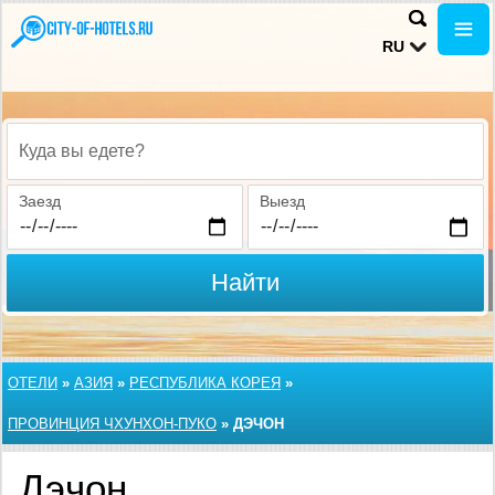
RU
Куда вы едете?
Заезд
Выезд
Найти
ОТЕЛИ
»
АЗИЯ
»
РЕСПУБЛИКА КОРЕЯ
»
ПРОВИНЦИЯ ЧХУНХОН-ПУКО
»
ДЭЧОН
Дэчон