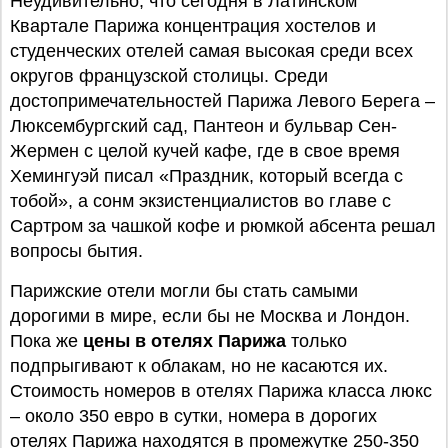
Неудивительно, что сегодня в Латинском
Квартале Парижа концентрация хостелов и
студенческих отелей самая высокая среди всех
округов французской столицы. Среди
достопримечательностей Парижа Левого Берега –
Люксембургский сад, Пантеон и бульвар Сен-
Жермен с целой кучей кафе, где в свое время
Хемингуэй писал «Праздник, который всегда с
тобой», а сонм экзистенциалистов во главе с
Сартром за чашкой кофе и рюмкой абсента решал
вопросы бытия.
Парижские отели могли бы стать самыми
дорогими в мире, если бы не Москва и Лондон.
Пока же
цены в отелях Парижа
только
подпрыгивают к облакам, но не касаются их.
Стоимость номеров в отелях Парижа класса люкс
– около 350 евро в сутки, номера в дорогих
отелях Парижа находятся в промежутке 250-350