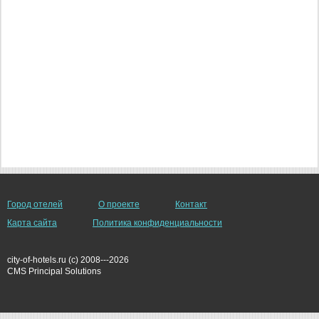
Город отелей
О проекте
Контакт
Карта сайта
Политика конфиденциальности
city-of-hotels.ru (c) 2008---2026
СMS Principal Solutions