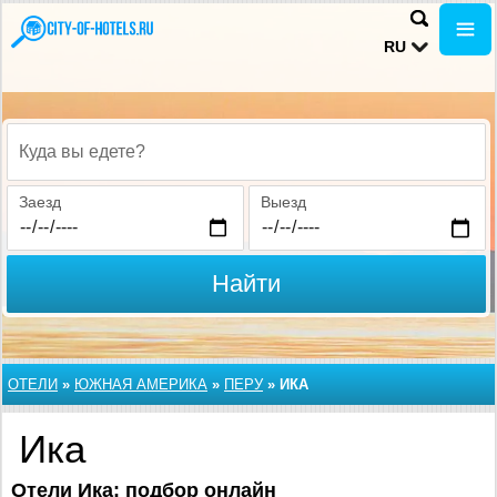
RU
Куда вы едете?
Заезд
Выезд
Найти
ОТЕЛИ
»
ЮЖНАЯ АМЕРИКА
»
ПЕРУ
»
ИКА
Ика
Отели Ика: подбор онлайн