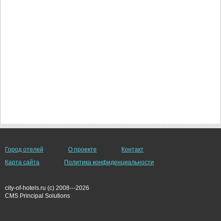
Город отелей
О проекте
Контакт
Карта сайта
Политика конфиденциальности
city-of-hotels.ru (c) 2008---2026
СMS Principal Solutions