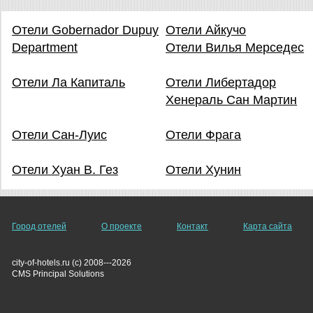
Отели Gobernador Dupuy
Отели Айкучо
Department
Отели Вилья Мерседес
Отели Ла Капиталь
Отели Либертадор
Хенераль Сан Мартин
Отели Сан-Луис
Отели Фрага
Отели Хуан В. Гез
Отели Хунин
Город отелей
О проекте
Контакт
Карта сайта
city-of-hotels.ru (c) 2008---2026
СMS Principal Solutions