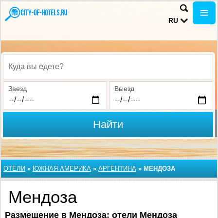
RU
Куда вы едете?
Заезд
Выезд
Найти
ОТЕЛИ
»
ЮЖНАЯ АМЕРИКА
»
АРГЕНТИНА
»
МЕНДОЗА
Мендоза
Размещение в Мендоза: отели Мендоза