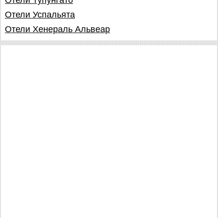
Отели Тупунгато
Отели Успальята
Отели Хенераль Альвеар