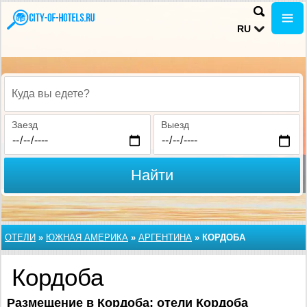
RU
Куда вы едете?
Заезд
Выезд
Найти
ОТЕЛИ
»
ЮЖНАЯ АМЕРИКА
»
АРГЕНТИНА
»
КОРДОБА
Кордоба
Размещение в Кордоба: отели Кордоба