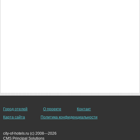
Город отелей
О проекте
Контакт
Карта сайта
Политика конфиденциальности
city-of-hotels.ru (c) 2008---2026
СMS Principal Solutions