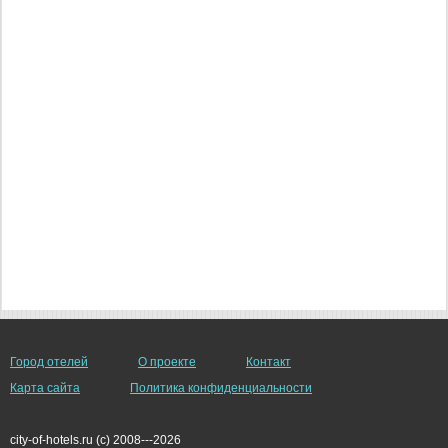
Город отелей
О проекте
Контакт
Карта сайта
Политика конфиденциальности
city-of-hotels.ru (c) 2008---2026