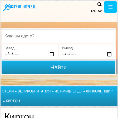
RU
Куда вы едете?
Заезд
Выезд
Найти
ОТЕЛИ
»
ВЕЛИКОБРИТАНИЯ
»
ИСТ-МИДЛЕНДС
»
ЛИНКОЛЬНШИР
»
КИРТОН
Киртон