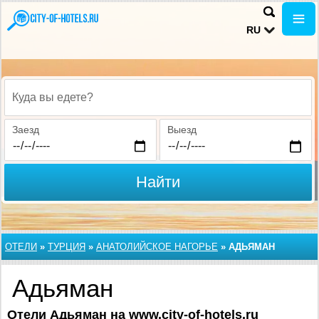
RU
Куда вы едете?
Заезд
Выезд
Найти
ОТЕЛИ
»
ТУРЦИЯ
»
АНАТОЛИЙСКОЕ НАГОРЬЕ
»
АДЬЯМАН
Адьяман
Отели Адьяман на www.city-of-hotels.ru