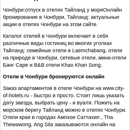
Чонбури:отпуск в отелях Тайланд у моряОнлайн
бронирование в Чонбури, Тайланд: актуальные
акции в отелях Чонбури на этом сайте.
Каталог отелей в Чонбури включает в себя
различные виды гостиниц во многих уголках
Тайланд: семейные отели в Laemchabang, отели
на природе в Чонбури, сетевые отели, мини-отели
Банг Саре и B&В отели Khao Khan Song.
Отели в Чонбури бронируются онлайн
Заказ апартаментов в отеле Чонбури на www.city-
of-hotels.ru - быстро и просто. Стоит лишь указать
дату заезда, выбрать цену - и вуаля. Пожить на
морском берегу Тайланд можно в отелях Чонбури.
Отели края в городах Ампхое Саттахип , Tha
Thewawong, Ang Sila заказываются онлайн на